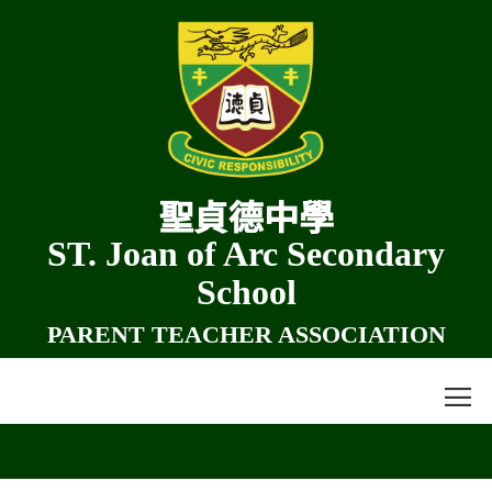
聖貞德中學
ST. Joan of Arc Secondary
School
PARENT TEACHER ASSOCIATION
≡