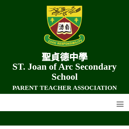
聖貞德中學
ST. Joan of Arc Secondary
School
PARENT TEACHER ASSOCIATION
≡